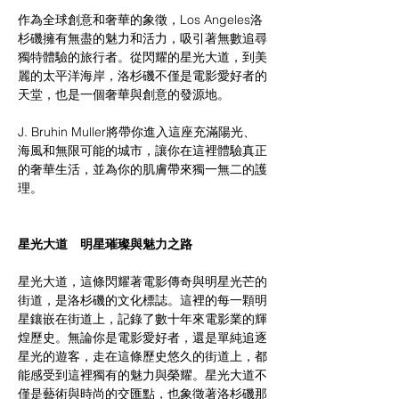
作為全球創意和奢華的象徵，Los Angeles洛
杉磯擁有無盡的魅力和活力，吸引著無數追尋
獨特體驗的旅行者。從閃耀的星光大道，到美
麗的太平洋海岸，洛杉磯不僅是電影愛好者的
天堂，也是一個奢華與創意的發源地。
J. Bruhin Muller將帶你進入這座充滿陽光、
海風和無限可能的城市，讓你在這裡體驗真正
的奢華生活，並為你的肌膚帶來獨一無二的護
理。
星光大道　明星璀璨與魅力之路  
星光大道，這條閃耀著電影傳奇與明星光芒的
街道，是洛杉磯的文化標誌。這裡的每一顆明
星鑲嵌在街道上，記錄了數十年來電影業的輝
煌歷史。無論你是電影愛好者，還是單純追逐
星光的遊客，走在這條歷史悠久的街道上，都
能感受到這裡獨有的魅力與榮耀。星光大道不
僅是藝術與時尚的交匯點，也象徵著洛杉磯那