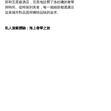
部和五星級酒店，完美地詮釋了洛杉磯的奢華
與時尚。從時裝到美食，每一個細節都透露出
這座城市對品質與獨特品味的追求。
私人遊艇體驗：海上奢華之旅  
洛杉磯的海岸線綿延不絕，是世界上最美麗的
海岸之一。乘坐私人遊艇，你可以在陽光明媚
的海面上盡情放鬆，享受海風與陽光的洗禮。
遊艇之旅不僅是觀光，更是一種奢華的享受，
你可以欣賞洛杉磯的絕美海景，靜享片刻的寧
靜與舒適。與家人或朋友一同在海上遊覽，這
是一種將奢華與放鬆完美結合的獨特體驗。
J. Bruhin Muller的御門玫瑰極緻美容精華
油，煥發金光
洛杉磯的高端水療中心提供了一系列奢華護理
專案，專為追求完美體驗的你設計。在這裡，